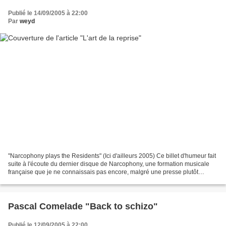
Publié le 14/09/2005 à 22:00
Par
weyd
"Narcophony plays the Residents" (Ici d'ailleurs 2005) Ce billet d'humeur fait
suite à l'écoute du dernier disque de Narcophony, une formation musicale
française que je ne connaissais pas encore, malgré une presse plutôt
séduite par leurs précédents ouvrages....
Pascal Comelade "Back to schizo"
Publié le 12/09/2005 à 22:00