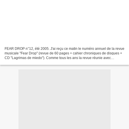
FEAR DROP n°12, été 2005. J'ai reçu ce matin le numéro annuel de la revue
musicale "Fear Drop" (revue de 60 pages + cahier chroniques de disques +
CD "Lagrimas de miedo"). Comme tous les ans la revue réunie avec
précision un ensemble d'articles et d'interviews...