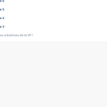
e 6
e 5
e 4
e 3
s créatrices de la VF !
e 2
e 1
e Mektoub My Love arrive enfin ! Rencontre avec Shaïn Boumedine et Sal
i : après Toni en famille
elle réalise le bouleversant Dites lui que je l'aime
ais ! Rencontre autour de Vie privée de Rebecca Zlotowski
 de Marguerite, Grave... Rencontre avec Ella Rumpf
 Les Rêveurs, un film intime sur la santé mentale