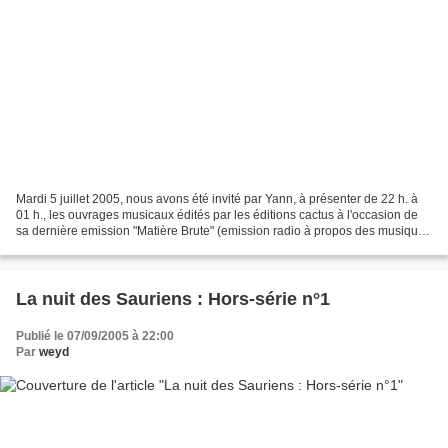
Mardi 5 juillet 2005, nous avons été invité par Yann, à présenter de 22 h. à
01 h., les ouvrages musicaux édités par les éditions cactus à l'occasion de
sa dernière emission "Matière Brute" (emission radio à propos des musiques
expérimentales, 99.1 FM...
La nuit des Sauriens : Hors-série n°1
Publié le 07/09/2005 à 22:00
Par
weyd