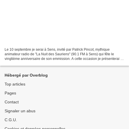
Le 10 septembre je serai à Sens, invité par Patrick Pincot, mythique
animateur radio de "La Nuit des Sauriens" (90.1 FM à Sens) qui fête le
vingtième anniversaire de son emmission. A cette occasion je présenterai "la
main qui fume", une version complétée...
Hébergé par Overblog
Top articles
Pages
Contact
Signaler un abus
C.G.U.
Cookies et données personnelles