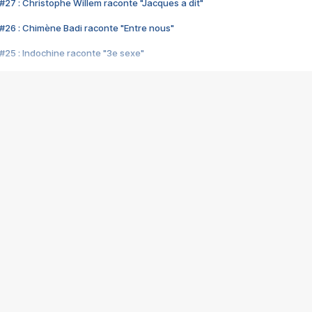
#27 : Christophe Willem raconte "Jacques a dit"
#26 : Chimène Badi raconte "Entre nous"
#25 : Indochine raconte "3e sexe"
#24 : Zaho raconte "C'est chelou"
#23 : Patrick Bruel raconte "Au café des délices"
#22 : Kyo raconte "Le chemin"
#21 : Nolwenn Leroy raconte "Cassé"
#20 : Patrick Hernandez raconte "Born to be alive"
#19 : Lorie raconte "Près de moi"
#18 : Michael Jones raconte "A nos actes manqués" (avec Jean-Jacque
#17 : Khaled raconte "Aïcha"
#16 : Corneille raconte "Parce qu'on vient de loin"
#15 : Indochine raconte "L'aventurier"