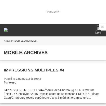
Publicité
MENU
Accueil
» MOBILE.ARCHIVES
MOBILE.ARCHIVES
IMPRESSIONS MULTIPLES #4
Publié le 23/02/2015 à 20:42
Par
weyd
IMPRESSIONS MULTIPLES #4 ésam Caen/Cherbourg & La Fermeture
Éclair 27 & 28 février 2015 Dans le cadre de sa mention ÉDITIONS, l’ésam
Caen/Cherbourg (école supérieure d’arts & médias) organise une
manifestation consacrée à l’édition contemporaine, intitulée...